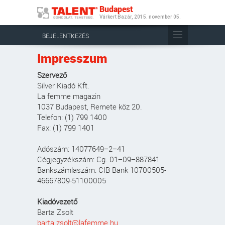
Budapest
Várkert Bazár, 2015. november 05.
BEJELENTKEZÉS
Impresszum
Szervező
Silver Kiadó Kft.
La femme magazin
1037 Budapest, Remete köz 20.
Telefon: (1) 799 1400
Fax: (1) 799 1401
Adószám: 14077649−2−41
Cégjegyzékszám: Cg. 01−09−887841
Bankszámlaszám: CIB Bank 10700505-
46667809-51100005
Kiadóvezető
Barta Zsolt
barta.zsolt@lafemme.hu