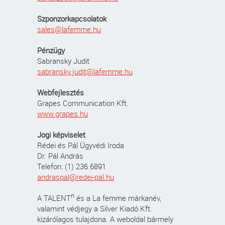
Szponzorkapcsolatok
sales@lafemme.hu
Pénzügy
Sabransky Judit
sabransky.judit@lafemme.hu
Webfejlesztés
Grapes Communication Kft.
www.grapes.hu
Jogi képviselet
Rédei és Pál Ügyvédi Iroda
Dr. Pál András
Telefon: (1) 236 6891
andraspal@redei-pal.hu
n
A TALENT
és a La femme márkanév,
valamint védjegy a Silver Kiadó Kft.
kizárólagos tulajdona. A weboldal bármely