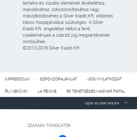
tartalmi és vizuális elemének átvételéhez,
másolásához, sokszorosításához vagy
másodközléséhez a Silver Kiadó Kft. előzetes
írásos hozzájárulása szükséges. A Silver
Kiadó Kft. engedélye nélkül a fenti
cselekmények a szerzői jog megsértésének
minősülnek.
©2013-2018 Silver Kiadó Kft.
IMPRESSZUM
SZPONZORAJÁNLAT
JOGI NYILATKOZAT
ÍRJ NEKÜNK!
LA FEMME
50 TEHETSÉGES MAGYAR FIATAL
Ugrás az oldal tetejére
SZAKMAI TÁMOGATÓK